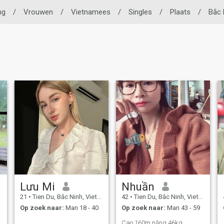
ng
/
Vrouwen
/
Vietnamees
/
Singles
/
Plaats
/
Bắc 
Lưu Mi
Nhuần
21
•
Tien Du, Bắc Ninh, Vietnam
42
•
Tien Du, Bắc Ninh, Vietnam
Op zoek naar:
Man 18 - 40
Op zoek naar:
Man 43 - 59
Cao 160m nặng 46kg