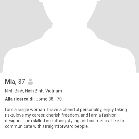
Mia
, 37
Ninh Binh, Ninh Bình, Vietnam
Alla ricerca di:
Uomo 38 - 70
I am a single woman. I have a cheerful personality, enjoy taking
risks, love my career, cherish freedom, and I am a fashion
designer. I am skilled in clothing styling and cosmetics. I like to
communicate with straightforward people.