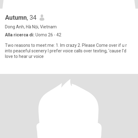
Autumn
, 34
Dong Anh, Hà Nội, Vietnam
Alla ricerca di:
Uomo 26 - 42
Two reasons to meet me: 1. Im crazy 2. Please Come over if u r
into peaceful scenery I prefer voice calls over texting, 'cause I'd
love to hear ur voice