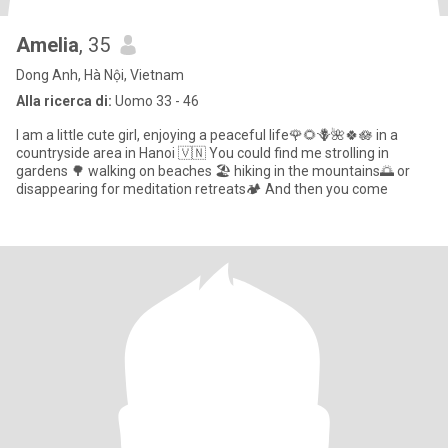
Amelia
, 35
Dong Anh, Hà Nội, Vietnam
Alla ricerca di:
Uomo 33 - 46
I am a little cute girl, enjoying a peaceful life🌹🌻🪻🌺🍀🪷 in a
countryside area in Hanoi 🇻🇳 You could find me strolling in
gardens 🌳 walking on beaches 🏖 hiking in the mountains🌅 or
disappearing for meditation retreats🏕 And then you come