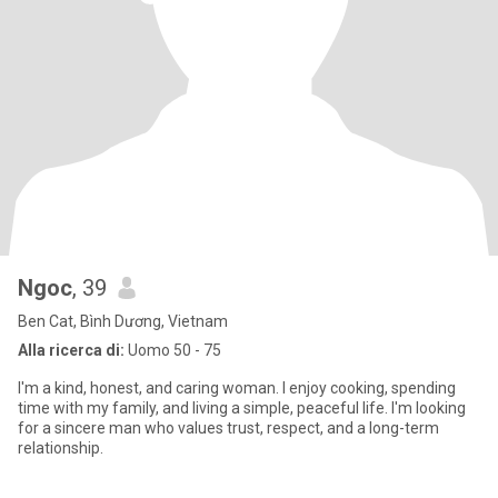
Ngoc
, 39
Ben Cat, Bình Dương, Vietnam
Alla ricerca di:
Uomo 50 - 75
I'm a kind, honest, and caring woman. I enjoy cooking, spending
time with my family, and living a simple, peaceful life. I'm looking
for a sincere man who values trust, respect, and a long-term
relationship.