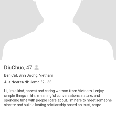
DiụChuc
, 47
Ben Cat, Bình Dương, Vietnam
Alla ricerca di:
Uomo 52 - 68
Hi, I'm a kind, honest and caring woman from Vietnam. I enjoy
simple things in life, meaningful conversations, nature, and
spending time with people I care about. I'm here to meet someone
sincere and build a lasting relationship based on trust, respe