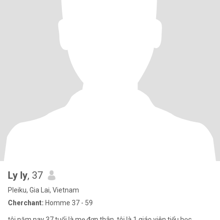
Ly ly
, 37
Pleiku, Gia Lai, Vietnam
Cherchant:
Homme 37 - 59
tôi năm nay 37 tuổi là mẹ đơn thân. tôi là 1 giáo viên tiểu học.