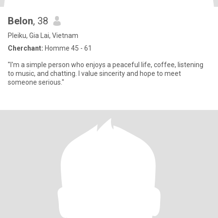
Belon
, 38
Pleiku, Gia Lai, Vietnam
Cherchant:
Homme 45 - 61
"I'm a simple person who enjoys a peaceful life, coffee, listening
to music, and chatting. I value sincerity and hope to meet
someone serious."