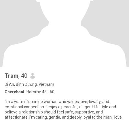
Tram
, 40
Di An, Bình Dương, Vietnam
Cherchant:
Homme 48 - 60
I’m a warm, feminine woman who values love, loyalty, and
emotional connection. I enjoy a peaceful, elegant lifestyle and
believe a relationship should feel safe, supportive, and
affectionate. I’m caring, gentle, and deeply loyal to the man I love.
(M