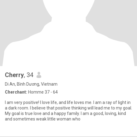
Cherry
, 34
Di An, Bình Dương, Vietnam
Cherchant:
Homme 37 - 64
I am very positive! I love life, and life loves me. I am a ray of light in
a dark room. I believe that positive thinking will lead me to my goal.
My goal is true love and a happy family. I am a good, loving, kind
and sometimes weak little woman who