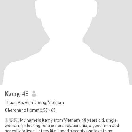
Kamy
, 48
Thuan An, Bình Dương, Vietnam
Cherchant:
Homme 55 - 69
Hi 👋😃.. My name is Kamy from Vietnam, 48 years old, single
woman, I'm looking for a serious relationship, a good man and
honestly to live all of my life, I need sincerity and love to go