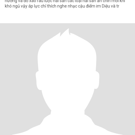
nướng và đồ xào rau luộc hải sản các loại hải sản ăn chín mỗi khi
khó ngủ vậy áp lực chỉ thích nghe nhạc cậu điểm im Diệu và tr