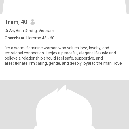
Tram
, 40
Di An, Bình Dương, Vietnam
Cherchant:
Homme 48 - 60
I’m a warm, feminine woman who values love, loyalty, and
emotional connection. I enjoy a peaceful, elegant lifestyle and
believe a relationship should feel safe, supportive, and
affectionate. I’m caring, gentle, and deeply loyal to the man I love.
(M