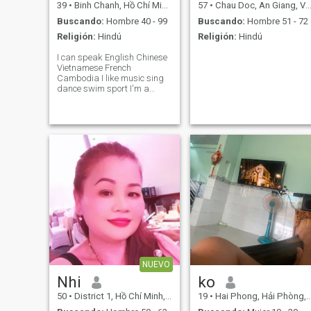
39
•
Binh Chanh, Hồ Chí Minh, Vietnam
57
•
Chau Doc, An Giang, Vietnam
Buscando:
Hombre 40 - 99
Buscando:
Hombre 51 - 72
Religión:
Hindú
Religión:
Hindú
I can speak English Chinese
Vietnamese French
Cambodia I like music sing
dance swim sport I'm a
vegan beautiful lady 🥰Chef
nó killer any animals
Because I'm loving 🥰 thêm
số much.i can't eat their meat
🥰 I'm vegetarian Mỹ heart's
NUEVO
Nhi
ko
50
•
District 1, Hồ Chí Minh, Vietnam
19
•
Hai Phong, Hải Phòng, Vietnam