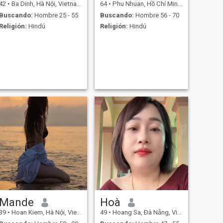
42
•
Ba Dinh, Hà Nội, Vietnam
64
•
Phu Nhuan, Hồ Chí Minh, Vietnam
Buscando:
Hombre 25 - 55
Buscando:
Hombre 56 - 70
Religión:
Hindú
Religión:
Hindú
Mande
Hoà
39
•
Hoan Kiem, Hà Nội, Vietnam
49
•
Hoang Sa, Ðà Nẵng, Vietnam