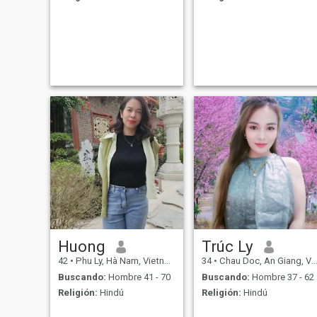
Huong
Trúc Ly
42
•
Phu Ly, Hà Nam, Vietnam
34
•
Chau Doc, An Giang, Vietnam
Buscando:
Hombre 41 - 70
Buscando:
Hombre 37 - 62
Religión:
Hindú
Religión:
Hindú