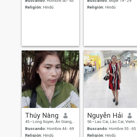
Buscando:
Hombre 50 - 63
Buscando:
Mujer 19 - 29
Religión:
Hindú
Religión:
Hindú
Thúy Nàng
Nguyễn Hải
45
•
Long Xuyen, An Giang, Vietnam
56
•
Lao Cai, Lào Cai, Vietnam
Buscando:
Hombre 44 - 69
Buscando:
Hombre 55 - 65
Religión:
Hindú
Religión:
Hindú