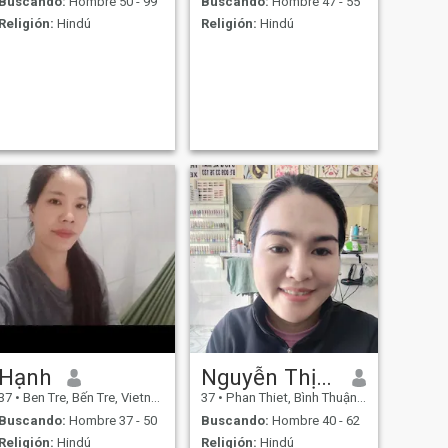
Buscando:
Hombre 50 - 99
Buscando:
Hombre 47 - 55
Religión:
Hindú
Religión:
Hindú
Hạnh
Nguyễn Thị Kim Liên
37
•
Ben Tre, Bến Tre, Vietnam
37
•
Phan Thiet, Bình Thuận, Vietnam
Buscando:
Hombre 37 - 50
Buscando:
Hombre 40 - 62
Religión:
Hindú
Religión:
Hindú