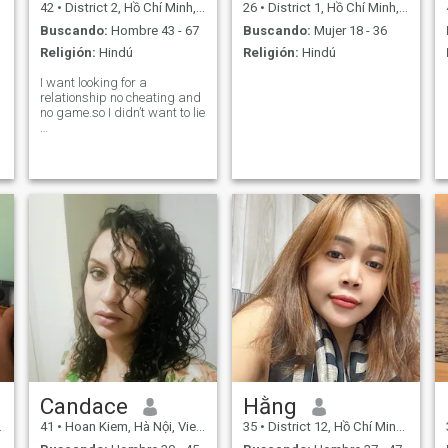
42
•
District 2, Hồ Chí Minh, Vietnam
26
•
District 1, Hồ Chí Minh, Vietnam
Buscando:
Hombre 43 - 67
Buscando:
Mujer 18 - 36
Religión:
Hindú
Religión:
Hindú
I want looking for a
relationship no cheating and
no game.so I didn’t want to lie
…
Candace
Hằng
41
•
Hoan Kiem, Hà Nội, Vietnam
35
•
District 12, Hồ Chí Minh, Vietnam