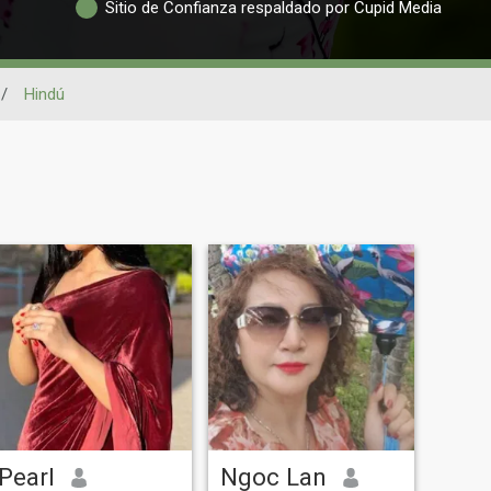
Sitio de Confianza respaldado por Cupid Media
/
Hindú
Pearl
Ngoc Lan