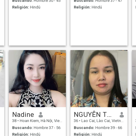
Buscando:
Hombre 30 - 45
Buscando:
Hombre 37 - 47
Religión:
Hindú
Religión:
Hindú
Nadine
NGUYỄN THỊ HƯƠNG GIANG
38
•
Hoan Kiem, Hà Nội, Vietnam
36
•
Lao Cai, Lào Cai, Vietnam
Buscando:
Hombre 37 - 56
Buscando:
Hombre 39 - 66
Religión:
Hindú
Religión:
Hindú