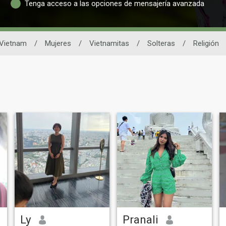
Tenga acceso a las opciones de mensajería avanzada
 Vietnam
/
Mujeres
/
Vietnamitas
/
Solteras
/
Religión
Ly
Pranali