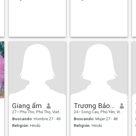
Giang ẩm
Trương Bảo Trâm
27
•
Phu Tho, Phú Thọ, Vietnam
24
•
Song Cau, Phú Yên, Vietnam
Buscando:
Hombre 27 - 49
Buscando:
Mujer 27 - 48
Religión:
Hindú
Religión:
Hindú