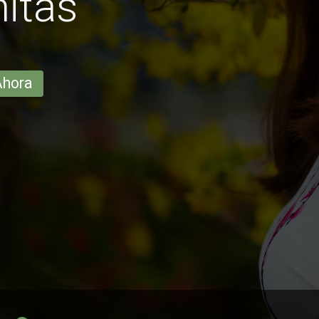
itas
Ahora