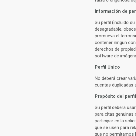
Información de perf
Su perfil (incluido s
desagradable, obscen
promueva el terrorism
contener ningún cont
derechos de propieda
software de imágenes,
Perfil Unico
No deberá crear vari
cuentas duplicadas 
Propósito del perfil
Su perfil deberá usa
para citas genuinas
participar en la soli
que se usen para rel
que no permitamos lo