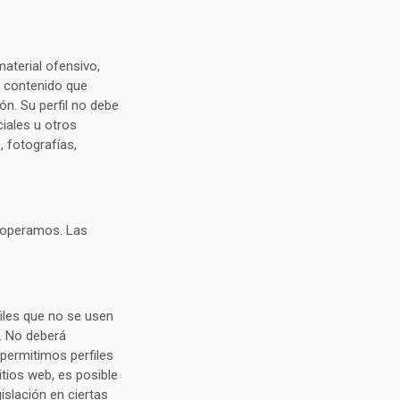
material ofensivo,
r contenido que
ón. Su perfil no debe
iales u otros
, fotografías,
e operamos. Las
iles que no se usen
. No deberá
o permitimos perfiles
itios web, es posible
islación en ciertas