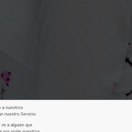
s a nuestros
n nuestro Servicio.
Si ve a alguien que
 por violar nuestros