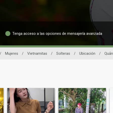
Tenga acceso a las opciones de mensajería avanzada
/
Mujeres
/
Vietnamitas
/
Solteras
/
Ubicación
/
Quản