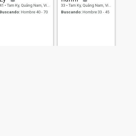
41
•
Tam Ky, Quảng Nam, Vietnam
33
•
Tam Ky, Quảng Nam, Vietnam
Buscando:
Hombre 40 - 70
Buscando:
Hombre 33 - 45
SIGUIENTE
Chery
30
•
Tam Ky, Quảng Nam, Vietnam