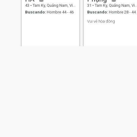
43
•
Tam Ky, Quảng Nam, Vietnam
31
•
Tam Ky, Quảng Nam, Vietnam
Buscando:
Hombre 44 - 46
Buscando:
Hombre 28 - 44
Vui vẻ hòa đồng
Nấm lùn
Thư
34
•
Tam Ky, Quảng Nam, Vietnam
18
•
Tam Ky, Quảng Nam, Vietnam