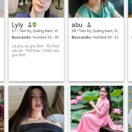
Lyly
abu
37
•
Tam Ky, Quảng Nam, Vietnam
38
•
Tam Ky, Quảng Nam, Vietnam
Buscando:
Hombre 35 - 45
Buscando:
Hombre 39 - 61
Là phụ nữ gia đình . Tôi thích
nấu ăn . Thể thao . Chăm sóc
gia đình