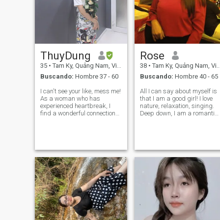
ThuyDung
Rose
35
•
Tam Ky, Quảng Nam, Vietnam
38
•
Tam Ky, Quảng Nam, Vietnam
Buscando:
Hombre 37 - 60
Buscando:
Hombre 40 - 65
I can't see your like, mess me!
All I can say about myself is
As a woman who has
that I am a good girl! I love
experienced heartbreak, I
nature, relaxation, singing.
find a wonderful connection
Deep down, I am a romantic.
with a man – someone who
From the side I am a tigress.
has also gone through an
My family says that there is
unfulfilled marriage. There's
no one in the world whom I
no room for judgment
cannot love. I am a very open
between us. We both
girl. I try to fo
understand the cost of a