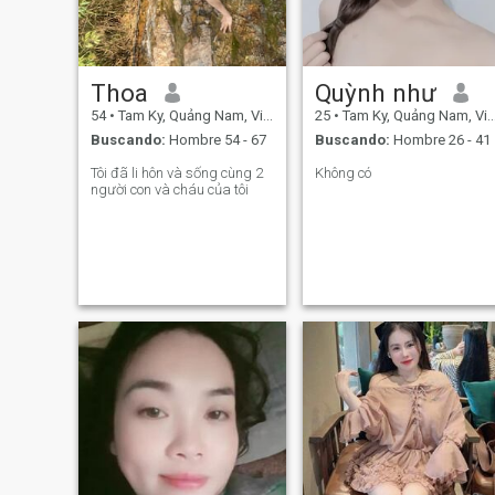
Thoa
Quỳnh như
54
•
Tam Ky, Quảng Nam, Vietnam
25
•
Tam Ky, Quảng Nam, Vietnam
Buscando:
Hombre 54 - 67
Buscando:
Hombre 26 - 41
Tôi đã li hôn và sống cùng 2
Không có
người con và cháu của tôi