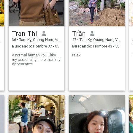
Tran Thi
Trần
36
•
Tam Ky, Quảng Nam, Vietnam
47
•
Tam Ky, Quảng Nam, Vietnam
Buscando:
Hombre 37 - 65
Buscando:
Hombre 43 - 58
A normal human You'll like
relax ​
my personality more than my
appearance.