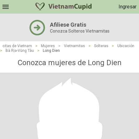
Ingresar
Afiliese Gratis
Conozca Solteros Vietnamitas
citas de Vietnam
>
Mujeres
>
Vietnamitas
>
Solteras
>
Ubicación
>
Bà Rịa-Vũng Tàu
>
Long Dien
Conozca mujeres de Long Dien