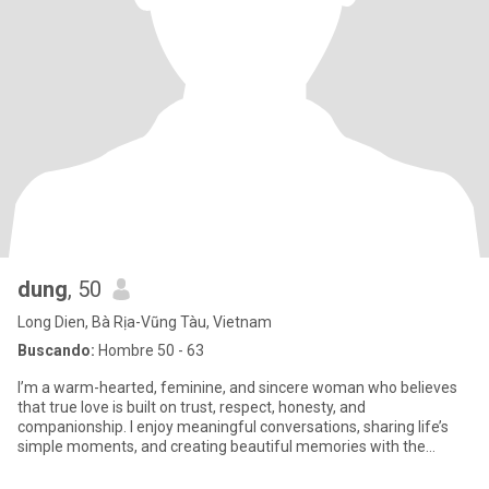
dung
, 50
Long Dien, Bà Rịa-Vũng Tàu, Vietnam
Buscando:
Hombre 50 - 63
I’m a warm-hearted, feminine, and sincere woman who believes
that true love is built on trust, respect, honesty, and
companionship. I enjoy meaningful conversations, sharing life’s
simple moments, and creating beautiful memories with the
people I car