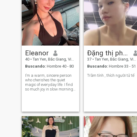
Eleanor
Đặng thị phuong
40
•
Tan Yen, Bắc Giang, Vietnam
37
•
Tan Yen, Bắc Giang, Vietnam
Buscando:
Hombre 40 - 80
Buscando:
Hombre 33 - 51
I’m a warm, sincere person
Trầm tính , thích người tử tế
who cherishes the quiet
magic of everyday life. I find
so much joy in slow morning
sunrises, cozy home-cooked
dinners, sunset walks with
good company, stargazing
on clear nights, and talking
for hours about nothing and
ever