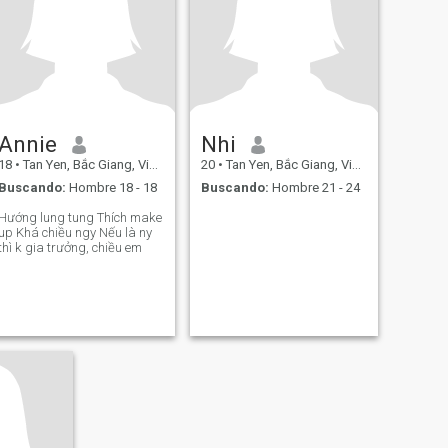
Annie
Nhi
18
•
Tan Yen, Bắc Giang, Vietnam
20
•
Tan Yen, Bắc Giang, Vietnam
Buscando:
Hombre 18 - 18
Buscando:
Hombre 21 - 24
Hướng lung tung Thích make
up Khá chiều ngy Nếu là ny
thì k gia trưởng, chiều em