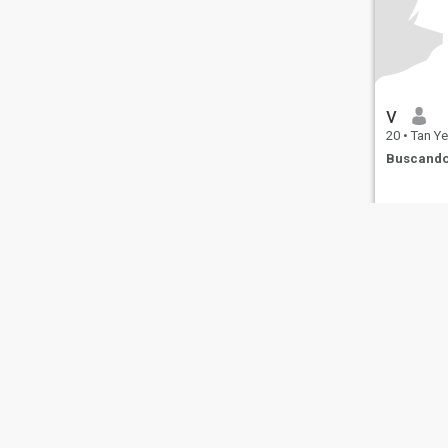
v
20
•
Tan Yen,
Buscando
Sobre Nosotros
Contáctenos
Historias Exitosas
Términos 
This website is operated by D