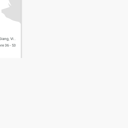
g, Vietnam
e 36 - 53
s
Seguridad en Citas
Mapa del Sitio
Normas de la Comunidad
107, USA, reg. number 5529030.