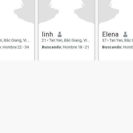
linh
Elena
 Bắc Giang, Vietnam
21
•
Tan Yen, Bắc Giang, Vietnam
37
•
Tan Yen, Bắc Gian
:
Hombre 22 - 34
Buscando:
Hombre 18 - 21
Buscando:
Hombr
de Uso
Política de Devoluciones
Política de privacidad
Política de cookie
IL MIL, INC. located at 200 Townsend St., Unit 43, San Francisco CA 94