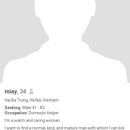
miay
, 34
Hai Ba Trung, Hà Nội, Vietnam
Seeking:
Male 41 - 82
Occupation:
Domestic Helper
I'm a warm and caring woman
I want to find a normal, kind, and mature man with whom I can live