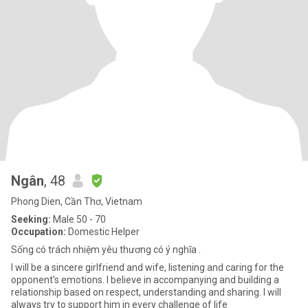
Ngân
, 48
Phong Dien, Cần Thơ, Vietnam
Seeking:
Male 50 - 70
Occupation:
Domestic Helper
Sống có trách nhiệm yêu thương có ý nghĩa .
I will be a sincere girlfriend and wife, listening and caring for the
opponent's emotions. I believe in accompanying and building a
relationship based on respect, understanding and sharing. I will
always try to support him in every challenge of life