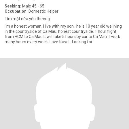
Seeking:
Male 45 - 65
Occupation:
Domestic Helper
Tìm một nữa yêu thương
I'm a honest woman. I live with my son . he is 10 year old we living
in the countryside of Ca Mau, honest countryside. 1 hour flight
from HCM to Ca Mau It will take 5 hours by car to Ca Mau.. I work
many hours every week. Love travel . Looking for