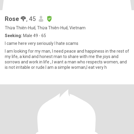
Rose 🌹
, 45
Thừa Thiên-Huế, Thừa Thiên-Huế, Vietnam
Seeking:
Male 49 - 65
I came here very seriously I hate scams
I am looking for my man, I need peace and happiness in the rest of
my life, a kind and honest man to share with me the joys and
sorrows and work in life ,.I want a man who respects women, and
is not irritable or rude.I am a simple woman,I eat very h