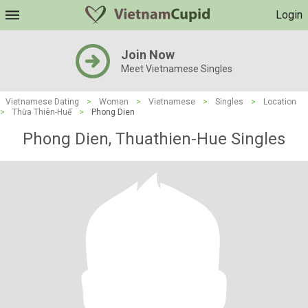
Login
Join Now
Meet Vietnamese Singles
Vietnamese Dating
>
Women
>
Vietnamese
>
Singles
>
Location
>
Thừa Thiên-Huế
>
Phong Dien
Phong Dien, Thuathien-Hue Singles