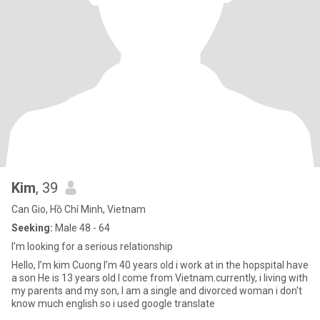
Kim
, 39
Can Gio, Hồ Chí Minh, Vietnam
Seeking:
Male 48 - 64
I’m looking for a serious relationship
Hello, I’m kim Cuong I’m 40 years old i work at in the hopspital have
a son He is 13 years old I come from Vietnam.currently, i living with
my parents and my son, I am a single and divorced woman i don't
know much english so i used google translate