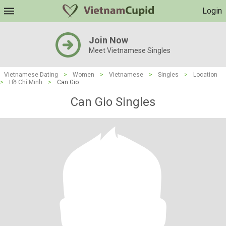
Login
Join Now
Meet Vietnamese Singles
Vietnamese Dating
>
Women
>
Vietnamese
>
Singles
>
Location
>
Hồ Chí Minh
>
Can Gio
Can Gio Singles