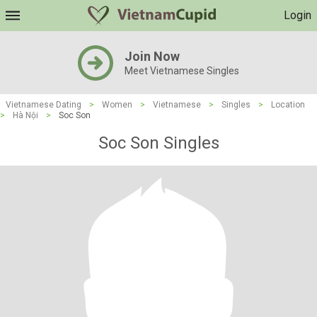
Login
Join Now
Meet Vietnamese Singles
Vietnamese Dating
>
Women
>
Vietnamese
>
Singles
>
Location
>
Hà Nội
>
Soc Son
Soc Son Singles