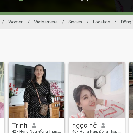
/
Women
/
Vietnamese
/
Singles
/
Location
/
Ðồng 
Trinh
ngọc nở
42
•
Hong Ngu, Ðồng Tháp, Vietnam
40
•
Hong Ngu, Ðồng Tháp, Vietnam