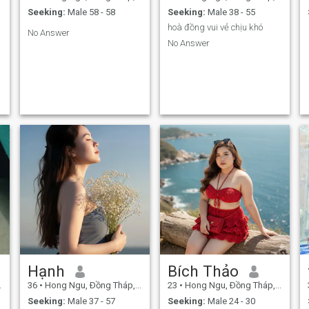
Seeking:
Male 58 - 58
Seeking:
Male 38 - 55
hoà đồng vui vẻ chịu khó
No Answer
No Answer
Hạnh
Bích Thảo
36
•
Hong Ngu, Ðồng Tháp, Vietnam
23
•
Hong Ngu, Ðồng Tháp, Vietnam
Seeking:
Male 37 - 57
Seeking:
Male 24 - 30