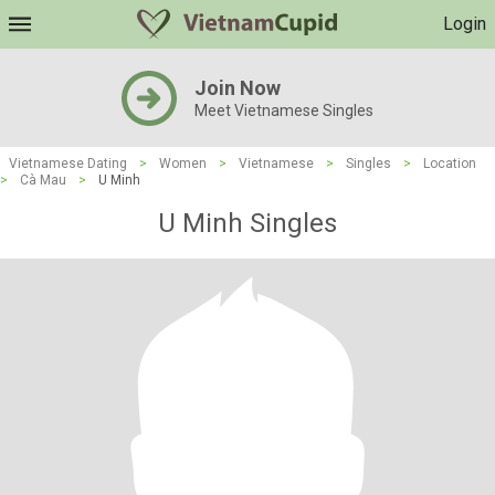
Login
Join Now
Meet Vietnamese Singles
Vietnamese Dating
>
Women
>
Vietnamese
>
Singles
>
Location
>
Cà Mau
>
U Minh
U Minh Singles