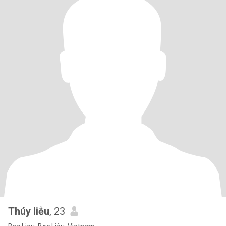
Thúy liễu
, 23