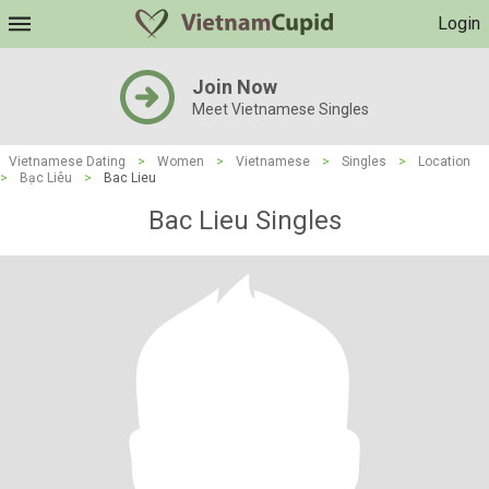
Login
Join Now
Meet Vietnamese Singles
Vietnamese Dating
>
Women
>
Vietnamese
>
Singles
>
Location
>
Bạc Liêu
>
Bac Lieu
Bac Lieu Singles