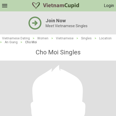
Login
Join Now
Meet Vietnamese Singles
Vietnamese Dating
>
Women
>
Vietnamese
>
Singles
>
Location
>
An Giang
>
Cho Moi
Cho Moi Singles