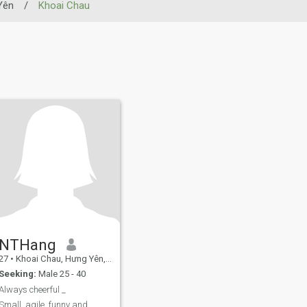
Yên
/
Khoai Chau
NTHang
27
•
Khoai Chau, Hưng Yên, Vietnam
Seeking:
Male 25 - 40
Always cheerful _
Small, agile, funny and