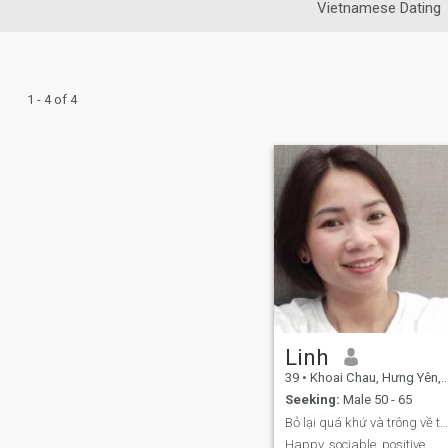
Vietnamese Dating
1 - 4 of 4
Linh
39
•
Khoai Chau, Hưng Yên, Vietnam
Seeking:
Male 50 - 65
Bỏ lại quá khứ và trông về tương lai.
Happy, sociable, positive.