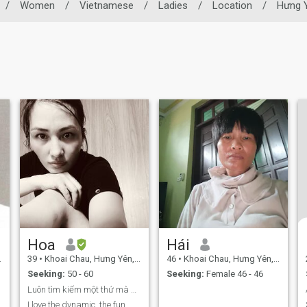
/
Women
/
Vietnamese
/
Ladies
/
Location
/
Hưng 
Hoa
Hái
39
•
Khoai Chau, Hưng Yên, Vietnam
46
•
Khoai Chau, Hưng Yên, Vietnam
Seeking:
50 - 60
Seeking:
Female 46 - 46
Luôn tìm kiếm một thứ mà ai cũng mong muốn có được
I love the dynamic, the fun