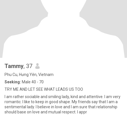
Tammy
, 37
Phu Cu, Hưng Yên, Vietnam
Seeking:
Male 40 - 70
TRY ME AND LET SEE WHAT LEADS US TOO
I am rather sociable and smiling lady, kind and attentive. I am very
romantic. I like to keep in good shape. My friends say that I am a
sentimental lady. I believe in love and I am sure that relationship
should base on love and mutual respect. I appr