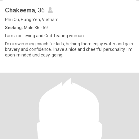
Chakeema
, 36
Phu Cu, Hưng Yên, Vietnam
Seeking:
Male 36 - 59
I am a believing and God-fearing woman.
I'm a swimming coach for kids, helping them enjoy water and gain
bravery and confidence. I have a nice and cheerful personality. I'm
open-minded and easy-going.