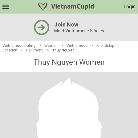
Login
Join Now
Meet Vietnamese Singles
Vietnamese Dating
>
Women
>
Vietnamese
>
Friendship
>
Location
>
Hải Phòng
>
Thuy Nguyen
Thuy Nguyen Women