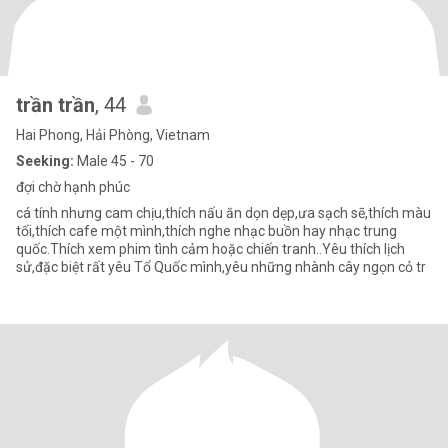
trần trần
, 44
Hai Phong, Hải Phòng, Vietnam
Seeking:
Male 45 - 70
đợi chờ hạnh phúc
cá tính nhưng cam chịu,thích nấu ăn dọn dẹp,ưa sạch sẽ,thích màu
tối,thích cafe một mình,thích nghe nhạc buồn hay nhạc trung
quốc.Thích xem phim tình cảm hoặc chiến tranh..Yêu thích lịch
sử,đặc biệt rất yêu Tổ Quốc mình,yêu những nhành cây ngọn cỏ tr