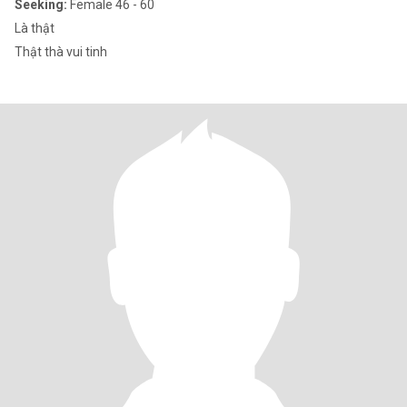
Seeking:
Female 46 - 60
Là thật
Thật thà vui tinh