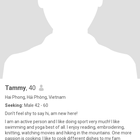
Tammy
, 40
Hai Phong, Hải Phòng, Vietnam
Seeking:
Male 42 - 60
Don't feel shy to say hi, am new here!
I am an active person and I like doing sport very much! I like
swimming and yoga best of all. I enjoy reading, embroidering,
knitting, watching movies and hiking in the mountains. One more
passion is cooking. I like to cook different dishes to my fam