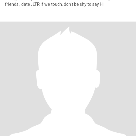
friends , date , LTR if we touch. don't be shy to say Hi