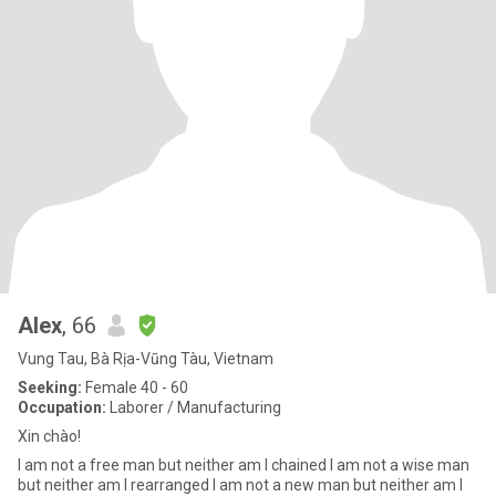
Alex
, 66
Vung Tau, Bà Rịa-Vũng Tàu, Vietnam
Seeking:
Female 40 - 60
Occupation:
Laborer / Manufacturing
Xin chào!
I am not a free man but neither am I chained I am not a wise man
but neither am I rearranged I am not a new man but neither am I