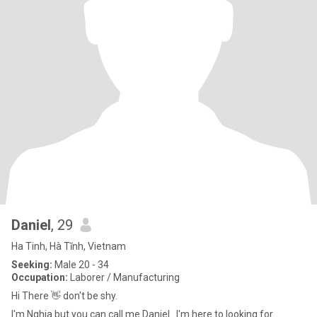
Daniel
, 29
Ha Tinh, Hà Tĩnh, Vietnam
Seeking:
Male 20 - 34
Occupation:
Laborer / Manufacturing
Hi There 👋 don't be shy.
I'm Nghia but you can call me Daniel . I'm here to looking for