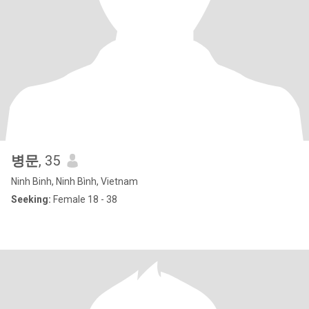
병문
, 35
Ninh Binh, Ninh Bình, Vietnam
Seeking:
Female 18 - 38