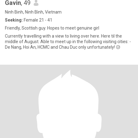
Gavin
, 49
Ninh Binh, Ninh Bình, Vietnam
Seeking:
Female 21 - 41
Friendly, Scottish guy. Hopes to meet genuine girl
Currently travelling with a view to living over here. Here til the
middle of August. Able to meet up in the following visiting cities: -
De Nang, Hoi An, HCMC and Chau Duc only unfortunately! 😥