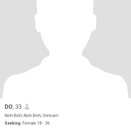
DO
, 33
Ninh Binh, Ninh Bình, Vietnam
Seeking:
Female 18 - 36