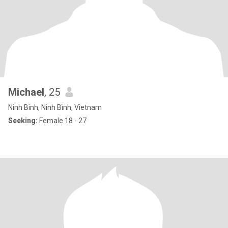
Michael
, 25
Ninh Binh, Ninh Bình, Vietnam
Seeking:
Female 18 - 27