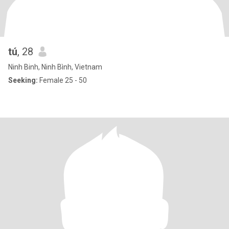
tú
, 28
Ninh Binh, Ninh Bình, Vietnam
Seeking:
Female 25 - 50