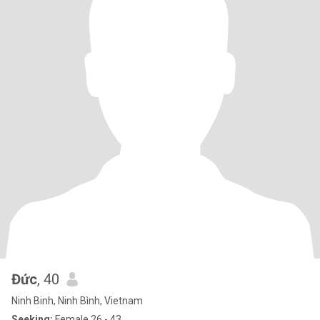
Đức
, 40
Ninh Binh, Ninh Bình, Vietnam
Seeking:
Female 26 - 43