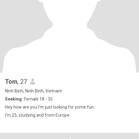
Tom
, 27
Ninh Binh, Ninh Bình, Vietnam
Seeking:
Female 18 - 35
Hey how are you I’m just looking for some fun.
I’m 25, studying and from Europe