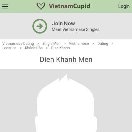
Login
Join Now
Meet Vietnamese Singles
Vietnamese Dating
>
Single Men
>
Vietnamese
>
Dating
>
Location
>
Khánh Hòa
>
Dien Khanh
Dien Khanh Men