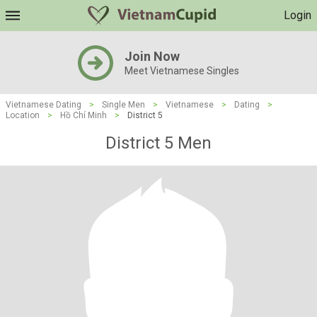
Login
Join Now
Meet Vietnamese Singles
Vietnamese Dating
>
Single Men
>
Vietnamese
>
Dating
>
Location
>
Hồ Chí Minh
>
District 5
District 5 Men