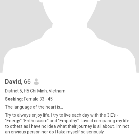
David
, 66
District 5, Hồ Chí Minh, Vietnam
Seeking:
Female 33 - 45
The language of the heart is...
Try to always enjoy life, I try to live each day with the 3 E's -
"Energy" "Enthusiasm" and "Empathy". I avoid comparing my life
to others as I have no idea what their journey is all about. I'm not
an envious person nor do I take myself so seriously