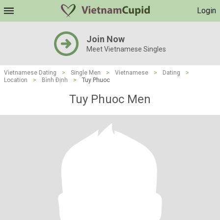
Login
Join Now
Meet Vietnamese Singles
Vietnamese Dating
>
Single Men
>
Vietnamese
>
Dating
>
Location
>
Bình Ðịnh
>
Tuy Phuoc
Tuy Phuoc Men