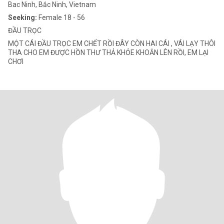
Bac Ninh, Bắc Ninh, Vietnam
Seeking:
Female 18 - 56
ĐẦU TRỌC
MỘT CÁI ĐẦU TRỌC EM CHẾT RỒI ĐÂY CÒN HAI CÁI , VÁI LẠY THÔI
THA CHO EM ĐƯỢC HỒN THƯ THẢ KHỎE KHOẮN LÊN RỒI, EM LẠI
CHƠI