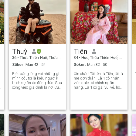
Thuỳ
Tiên
36
•
Thừa Thiên-Huế, Thừa Thiên-Huế, Vietnam
34
•
Hue, Thừa Thiên-Huế, Vietnam
Söker:
Man 42 - 54
Söker:
Man 32 - 50
Biết bằng lòng với những gì
Xin chào! Tôi tên là Tiên, tôi là
l
mình có , tôi là kiểu người k
mẹ đơn thân. Là 1 cô nhân
thích sự ồn ào đông đúc. Sau
viên sale tài chính ngân
công việc gia đình là nơi ưu
hàng. Là 1 cô gái vui vẻ, hoà
t
tiên. Chăm sóc gia đình là
đồng, chăm chỉ và thích đi du
m
niềm vui của tôi. Bên cạnh đó
lịch... tôi đang tìm kiếm 1 mối
cuộc sống lành mạnh lối
quan hệ nghiêm túc và dẫn
sống thể dục thể thao lun có
đến hôn nhân. Nên ai không
trong dòng máu tôi.
nghiêm túc hay lừa