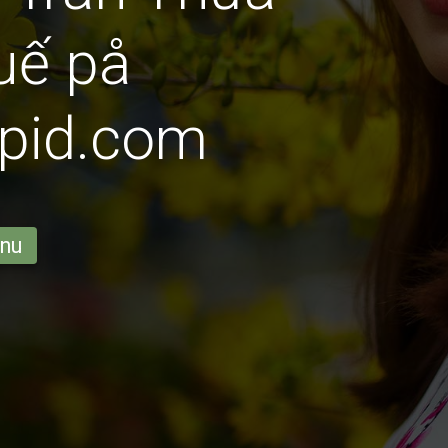
uế på
pid.com
 nu