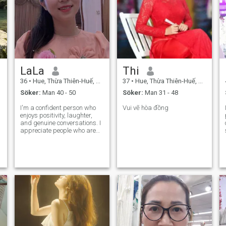
LaLa
Thi
36
•
Hue, Thừa Thiên-Huế, Vietnam
37
•
Hue, Thừa Thiên-Huế, Vietnam
Söker:
Man 40 - 50
Söker:
Man 31 - 48
I'm a confident person who
Vui vẽ hòa đồng
enjoys positivity, laughter,
and genuine conversations. I
appreciate people who are
authentic and know what
they want. There's no
pressure here, just a desire
to connect, enjoy the moment,
and see where things lead. I
live