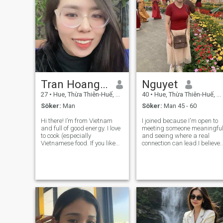
Tran Hoang Oanh
Nguyet
27
•
Hue, Thừa Thiên-Huế, Vietnam
40
•
Hue, Thừa Thiên-Huế, Vietnam
Söker:
Man
Söker:
Man 45 - 60
Hi there! I’m from Vietnam
I joined because I'm open to
and full of good energy. I love
meeting someone meaningfu
to cook (especially
and seeing where a real
Vietnamese food. If you like
connection can lead.I believe
pho, we’re off to a good start
good things start with hones
😉), sing when no one’s
conversations
watching, and take care of
my plants like they’re my
babies. I’m family-oriented,
loyal