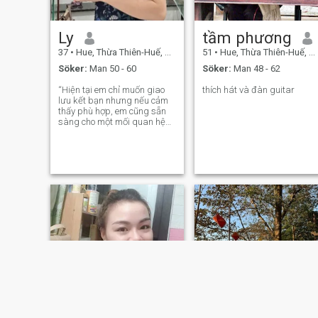
Ly
tầm phương
37
•
Hue, Thừa Thiên-Huế, Vietnam
51
•
Hue, Thừa Thiên-Huế, Vietnam
Söker:
Man 50 - 60
Söker:
Man 48 - 62
“Hiện tại em chỉ muốn giao
thích hát và đàn guitar
lưu kết bạn nhưng nếu cảm
thấy phù hợp, em cũng sẵn
sàng cho một mối quan hệ
nghiêm túc.” "Em có thể đợi
anh cả một mùa thu, nhưng
mùa đông anh nhất định
phải tới. Nếu như đến mùa
đông anh vẫn không tới,
sang năm lúc hoa đ