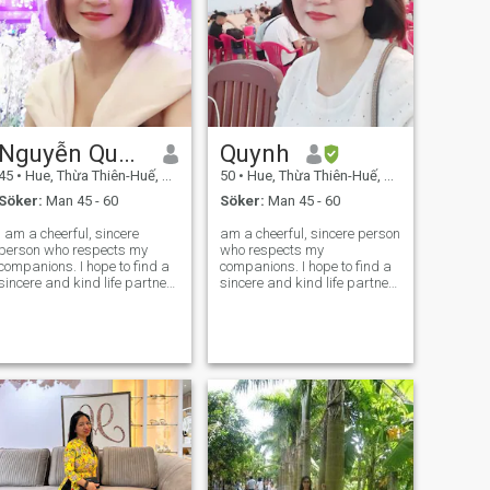
Nguyễn Quynh
Quynh
45
•
Hue, Thừa Thiên-Huế, Vietnam
50
•
Hue, Thừa Thiên-Huế, Vietnam
Söker:
Man 45 - 60
Söker:
Man 45 - 60
I am a cheerful, sincere
am a cheerful, sincere person
person who respects my
who respects my
companions. I hope to find a
companions. I hope to find a
sincere and kind life partner
sincere and kind life partner
to walk the rest of the journey
to walk the rest of the journey
together. First, let's talk as
together. First, let's talk as
friends, then if we're
friends, then if we're
compatible, we can become
compatible, we can become
a couple. After that, everythin
a couple. After that,
everything