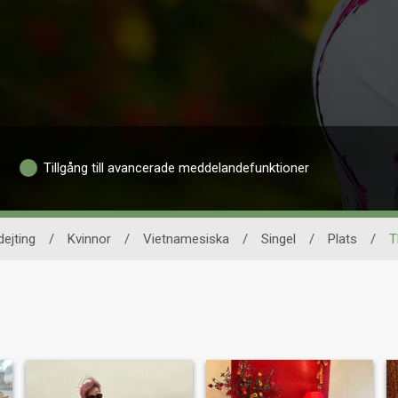
Tillgång till avancerade meddelandefunktioner
ejting
/
Kvinnor
/
Vietnamesiska
/
Singel
/
Plats
/
T