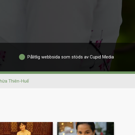
Pålitlig webbsida som stöds av Cupid Media
hừa Thiên-Huế