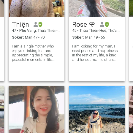
Thiện
Rose 🌹
47
•
Phu Vang, Thừa Thiên-Huế, Vietnam
45
•
Thừa Thiên-Huế, Thừa Thiên-Huế, Vietnam
Söker:
Man 47 - 70
Söker:
Man 49 - 65
I am a single mother who
I am looking for my man, I
enjoys drinking tea and
need peace and happiness
appreciating the simple,
in the rest of my life, a kind
peaceful moments in life.
and honest man to share
Every I am a single mother
with me the joys and sorrows
who enjoys drinking tea and
and work in life ,.I want a
appreciating day, I work on
man who respects women,
what I love and try to balance
and is not irritable or rude.I
my job and family. I spend a
am a simple woman,I eat
lot of
very h