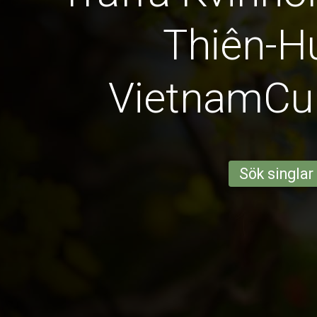
Thiên-H
VietnamCu
Sök singlar