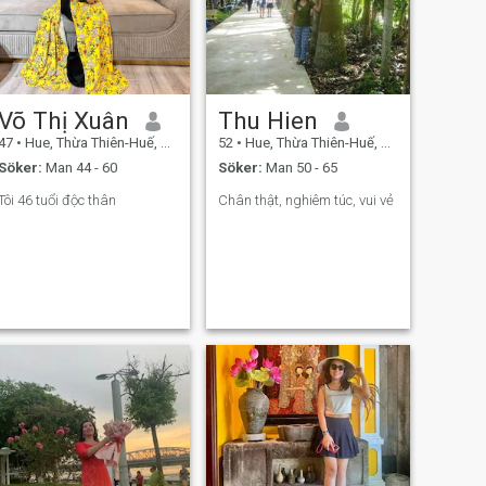
Võ Thị Xuân
Thu Hien
47
•
Hue, Thừa Thiên-Huế, Vietnam
52
•
Hue, Thừa Thiên-Huế, Vietnam
Söker:
Man 44 - 60
Söker:
Man 50 - 65
Tôi 46 tuổi độc thân
Chân thật, nghiêm túc, vui vẻ