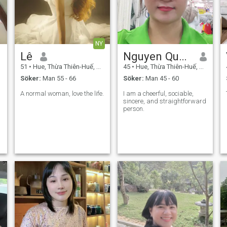
NY
Lê
Nguyen Quynh
51
•
Hue, Thừa Thiên-Huế, Vietnam
45
•
Hue, Thừa Thiên-Huế, Vietnam
Söker:
Man 55 - 66
Söker:
Man 45 - 60
A normal woman, love the life.
I am a cheerful, sociable,
sincere, and straightforward
person.