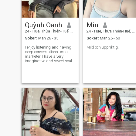
Quỳnh Oanh
Min
24
•
Hue, Thừa Thiên-Huế, Vietnam
24
•
Hue, Thừa Thiên-Huế, Vietnam
Söker:
Man 26 - 35
Söker:
Man 25 - 50
I enjoy listening and having
Mild och uppriktig.
deep conversations. As a
marketer, I have a very
imaginative and sweet soul.