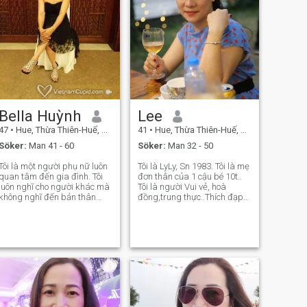
Bella Huỳnh
Lee
47
•
Hue, Thừa Thiên-Huế, Vietnam
41
•
Hue, Thừa Thiên-Huế, Vietnam
Söker:
Man 41 - 60
Söker:
Man 32 - 50
Tôi là một người phụ nữ luôn
Tôi là LyLy, Sn 1983. Tôi là mẹ
quan tâm đến gia đình. Tôi
đơn thân của 1 cậu bé 10t..
luôn nghĩ cho người khác mà
Tôi là người Vui vẻ, hoà
không nghĩ đến bản thân
đồng,trung thực..Thích đạp
ình. Tính cách của tôi luôn
xe, ngắm cảnh, thích nội trợ,
vui vẻ, hòa đồng và thân
thích đi du lịch và đồng hành
thiện với mọi người. Tôi là
với người bạn đời đến bất cứ
một người phụ nữ hiền, có
nơi đâu để cuộc sống trở nên
một con trai hiện đang sống
muôn màu. Tôi đến đâ