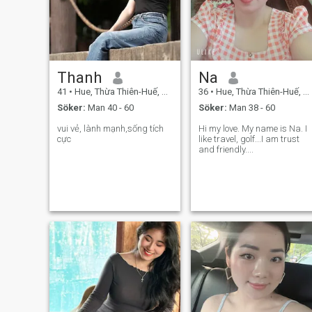
Thanh
Na
41
•
Hue, Thừa Thiên-Huế, Vietnam
36
•
Hue, Thừa Thiên-Huế, Vietnam
Söker:
Man 40 - 60
Söker:
Man 38 - 60
vui vẻ, lành mạnh,sống tích
Hi my love. My name is Na. I
cực
like travel, golf...I am trust
and friendly....