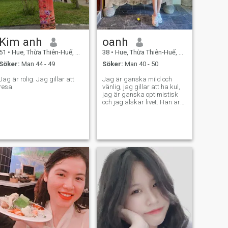
Kim anh
oanh
51
•
Hue, Thừa Thiên-Huế, Vietnam
38
•
Hue, Thừa Thiên-Huế, Vietnam
Söker:
Man 44 - 49
Söker:
Man 40 - 50
Jag är rolig. Jag gillar att
Jag är ganska mild och
resa.
vänlig, jag gillar att ha kul,
jag är ganska optimistisk
och jag älskar livet. Han är
försiktig. Han är noggrann
ibland.