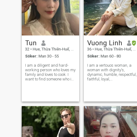
Tun
Vuong Linh
32
•
Hue, Thừa Thiên-Huế, Vietnam
36
•
Hue, Thừa Thiên-Huế, Vietnam
Söker:
Man 30 - 55
Söker:
Man 60 - 80
I am a diligent and hard-
I am a vertouos woman, a
working person who loves my
woman with dignity's,
family and loves to cook. I
dynamic, humble, respectful,
want to find someone who is
faithful, loyal,
much more mature than me
understanding, loving and
because in my opinion they
caring woman, I work as
have a lot of life experience. I
secretaries in Real Estate
want to find an honest
here in Vietnam.
person. If you are a
scammer, ple