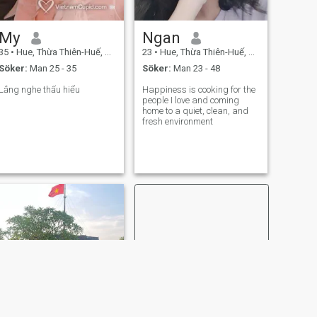
My
Ngan
35
•
Hue, Thừa Thiên-Huế, Vietnam
23
•
Hue, Thừa Thiên-Huế, Vietnam
Söker:
Man 25 - 35
Söker:
Man 23 - 48
Lắng nghe thấu hiểu
Happiness is cooking for the
people I love and coming
home to a quiet, clean, and
fresh environment