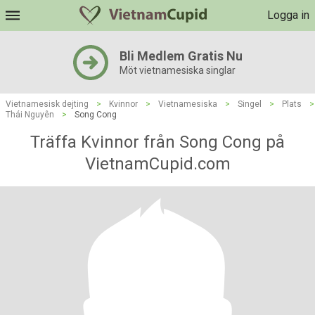
Logga in
Bli Medlem Gratis Nu
Möt vietnamesiska singlar
Vietnamesisk dejting
>
Kvinnor
>
Vietnamesiska
>
Singel
>
Plats
>
Thái Nguyên
>
Song Cong
Träffa Kvinnor från Song Cong på
VietnamCupid.com