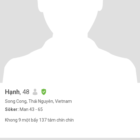
Hạnh
, 48
Song Cong, Thái Nguyên, Vietnam
Söker:
Man 43 - 65
Khong 9 một bẩy 137 tám chín chín