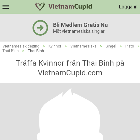
Logga in
Bli Medlem Gratis Nu
Möt vietnamesiska singlar
Vietnamesisk dejting
>
Kvinnor
>
Vietnamesiska
>
Singel
>
Plats
>
Thái Bình
>
Thai Binh
Träffa Kvinnor från Thai Binh på
VietnamCupid.com