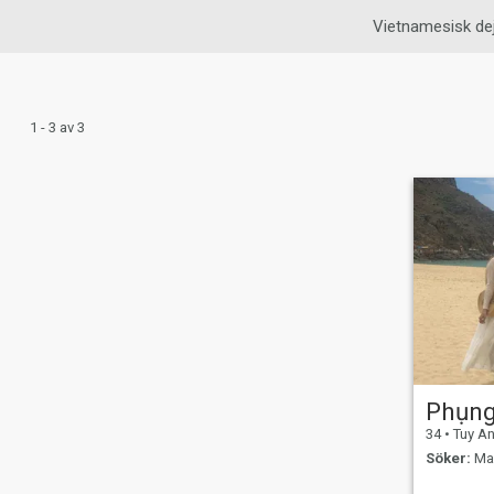
Vietnamesisk dej
1 - 3 av 3
Phụn
34
•
Tuy An,
Söker:
Man