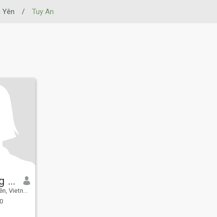
 Yên
/
Tuy An
võ thị hồng linh
, Vietnam
0