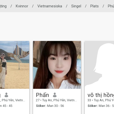
ting
/
Kvinnor
/
Vietnamesiska
/
Singel
/
Plats
/
Phú
g
Phấn
 Phú Yên, Vietnam
27
•
Tuy An, Phú Yên, Vietnam
33
•
Tuy An, Phú Yên
 45 - 45
Söker:
Man 30 - 56
Söker:
Man 36 - 5