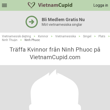
Logga in
Bli Medlem Gratis Nu
Möt vietnamesiska singlar
Vietnamesisk dejting
>
Kvinnor
>
Vietnamesiska
>
Singel
>
Plats
>
Ninh Thuận
>
Ninh Phuoc
Träffa Kvinnor från Ninh Phuoc på
VietnamCupid.com