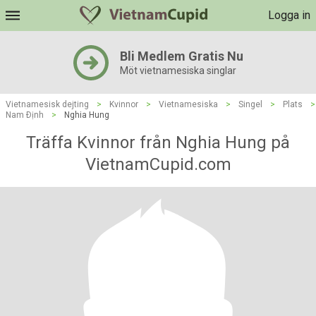
Logga in
Bli Medlem Gratis Nu
Möt vietnamesiska singlar
Vietnamesisk dejting
>
Kvinnor
>
Vietnamesiska
>
Singel
>
Plats
>
Nam Ðịnh
>
Nghia Hung
Träffa Kvinnor från Nghia Hung på
VietnamCupid.com