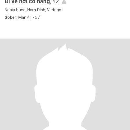
Đi về nơi có nắng
, 42
Nghia Hung, Nam Ðịnh, Vietnam
Söker:
Man 41 - 57