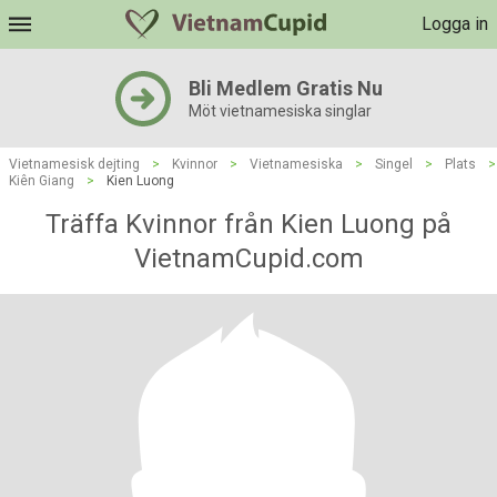
Logga in
Bli Medlem Gratis Nu
Möt vietnamesiska singlar
Vietnamesisk dejting
>
Kvinnor
>
Vietnamesiska
>
Singel
>
Plats
>
Kiên Giang
>
Kien Luong
Träffa Kvinnor från Kien Luong på
VietnamCupid.com