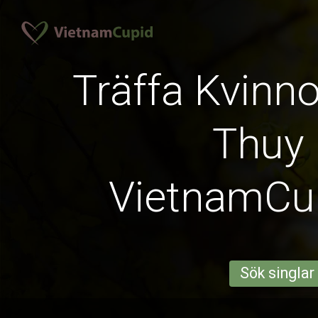
Träffa Kvinno
Thuy
VietnamCu
Sök singlar