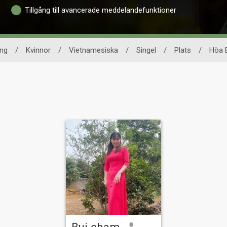
Tillgång till avancerade meddelandefunktioner
ing
/
Kvinnor
/
Vietnamesiska
/
Singel
/
Plats
/
Hòa 
Bui cham