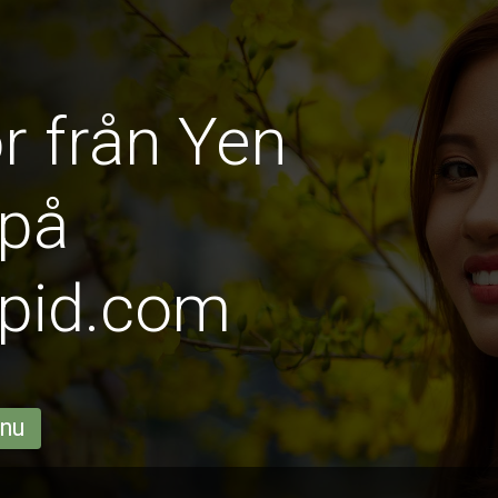
r från Yen
 på
pid.com
 nu