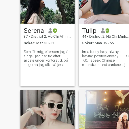
en mycket lugn och lugn
person eller en aktiv morden
flicka Integrated i seriöst
förhållande. Om du också är
det, skriv en profil som visar
att du är seriös eller skriv ett
intro till mig 😉
Serena
Tulip
37
•
District 2, Hồ Chí Minh, Vietnam
44
•
District 2, Hồ Chí Minh, Vietnam
Söker:
Man 30 - 50
Söker:
Man 36 - 55
Som för mig, eftersom jag är
Im a funny lady, always
singel, jag har tid efter
having positive energy. IELTS
arbete under kontorstid, på
7.0. I speak Chinese
helgerna jag ofta väljer att
(mandarin and cantonese). I
gå till kaféer, ta korta resor
like reading books, like trave
till platser som skogar,
on my days off. Self employe
stränder, lugna platser långt
från staden, njuta av utsökt
mat. Ibland är jag lat, jag
stannar hemma, tar hand
om växter på balkongen,
bara vilar och gör ingenting,
när jag är trött, tittar på
bonsai eller går hjälper mig
att känna mig mer bekväm.
Om det finns någon vid min
sida kan jag tillbringa mer
tid med min partner. Jag tror