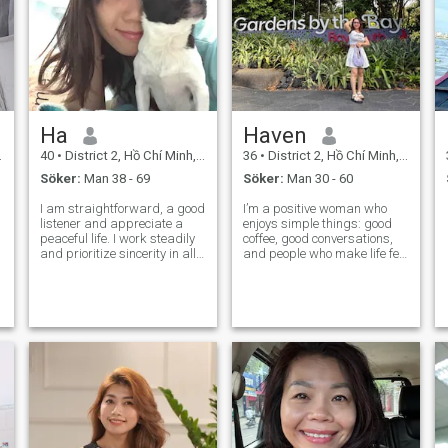
Ha
Haven
40
•
District 2, Hồ Chí Minh, Vietnam
36
•
District 2, Hồ Chí Minh, Vietnam
Söker:
Man 38 - 69
Söker:
Man 30 - 60
I am straightforward, a good
I’m a positive woman who
listener and appreciate a
enjoys simple things: good
peaceful life. I work steadily
coffee, good conversations,
and prioritize sincerity in all
and people who make life feel
relationships. I am not
lighter. I laugh easily,
looking for a one night stand.
overthink occasionally, and
I want to meet a decent,
believe humor can solve
serious man who intends to
almost anything. I’m
build a future. All thes
independent, caring, and
probably the type