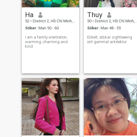
Ha
Thuy
52
•
District 2, Hồ Chí Minh, Vietnam
50
•
District 2, Hồ Chí Minh, Vietnam
Söker:
Man 50 - 60
Söker:
Man 48 - 55
I am a family orientation,
Enkelt, älskar sightseeing
warming, charming and
och gammal arkitektur.
kind.