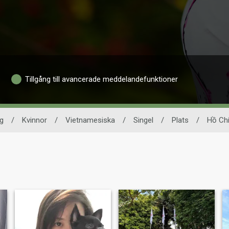
Tillgång till avancerade meddelandefunktioner
g
/
Kvinnor
/
Vietnamesiska
/
Singel
/
Plats
/
Hồ Chí