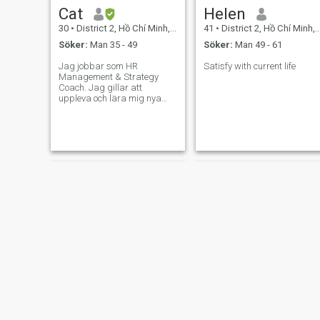
Cat
Helen
30
•
District 2, Hồ Chí Minh, Vietnam
41
•
District 2, Hồ Chí Minh, Vietnam
Söker:
Man 35 - 49
Söker:
Man 49 - 61
Jag jobbar som HR
Satisfy with current life
Management & Strategy
Coach. Jag gillar att
uppleva och lära mig nya
saker.
T. Ha
Thuy