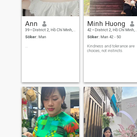
att samtal, möten, delning
och de konstruktiva
ansträngningarna från
båda sidor också är viktiga
punkter i ett långsiktigt
Ann
Minh Huong
förhållande. Livet blir mer
meningsfullt om jag njuter av
39
•
District 2, Hồ Chí Minh, Vietnam
42
•
District 2, Hồ Chí Minh, Vietnam
livet med en partner,
Söker:
Man
Söker:
Man 42 - 50
upplever svårigheter och
glädje tillsammans.
...
Kindness and tolerance are
choices, not instincts.