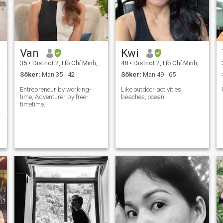
Van
Kwi
35
•
District 2, Hồ Chí Minh, Vietnam
48
•
District 2, Hồ Chí Minh, Vietnam
Söker:
Man 35 - 42
Söker:
Man 49 - 65
Entrepreneur by working-
Like outdoor activities,
time, Adventurer by free-
beaches, ocean.
timetime.
l
e