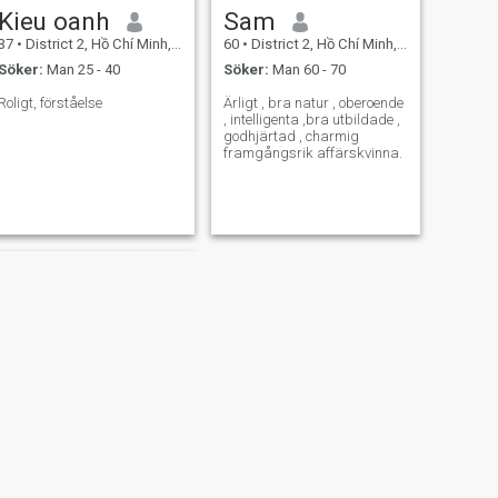
Kieu oanh
Sam
37
•
District 2, Hồ Chí Minh, Vietnam
60
•
District 2, Hồ Chí Minh, Vietnam
Söker:
Man 25 - 40
Söker:
Man 60 - 70
Roligt, förståelse
Ärligt , bra natur , oberoende
, intelligenta ,bra utbildade ,
godhjärtad , charmig
framgångsrik affärskvinna.
NÄSTA
Oanh Oanh