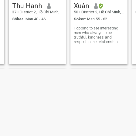
Thu Hanh
Xuân
37
•
District 2, Hồ Chí Minh, Vietnam
50
•
District 2, Hồ Chí Minh, Vietnam
Söker:
Man 40 - 46
Söker:
Man 55 - 62
Hopping to see interesting
men who always to be
truthful, kindness and
respect to the relationship.
Please ignore me if you want
ONS, FWB or something like
that.
Thao
Chau Trang