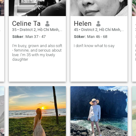
Celine Ta
Helen
35
•
District 2, Hồ Chí Minh, Vietnam
45
•
District 2, Hồ Chí Minh, Vietnam
Söker:
Man 37 - 47
Söker:
Man 46 - 68
I’m busy, grown and also soft
I don’t know what to say
- feminine, and serious about
love. I'm 35 with my lovely
daughter