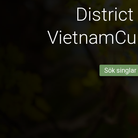
District
VietnamCu
Sök singlar