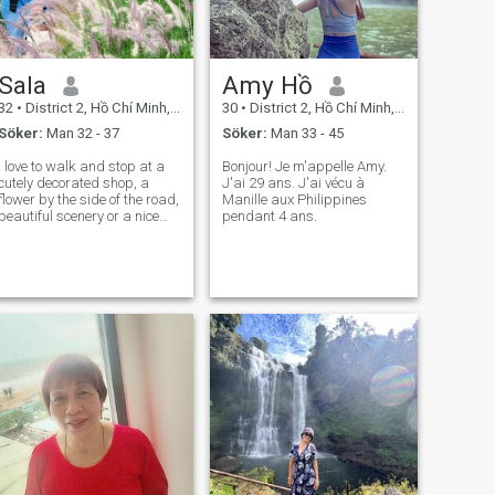
Sala
Amy Hồ
32
•
District 2, Hồ Chí Minh, Vietnam
30
•
District 2, Hồ Chí Minh, Vietnam
Söker:
Man 32 - 37
Söker:
Man 33 - 45
I love to walk and stop at a
Bonjour! Je m'appelle Amy.
cutely decorated shop, a
J'ai 29 ans. J'ai vécu à
flower by the side of the road,
Manille aux Philippines
beautiful scenery or a nice
pendant 4 ans.
person along the way.
Learning a new skill, plants
and writing will help me feel
more connected to myself
and new me every day. One
do