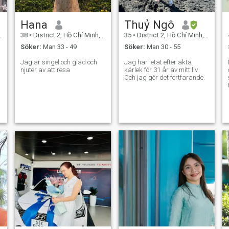
Hana
Thuỷ Ngô
38
•
District 2, Hồ Chí Minh, Vietnam
35
•
District 2, Hồ Chí Minh, Vietnam
Söker:
Man 33 - 49
Söker:
Man 30 - 55
Jag är singel och glad och
Jag har letat efter äkta
njuter av att resa
kärlek för 31 år av mitt liv.
Och jag gör det fortfarande.