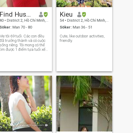
Find Husband For Mom!!!
Kieu
40
•
District 2, Hồ Chí Minh, Vietnam
54
•
District 2, Hồ Chí Minh, Vietnam
Söker:
Man 70 - 80
Söker:
Man 36 - 51
Mẹ tôi 69 tuổi. Các con đều
Cute, like outdoor activities,
đã trưởng thành và có cuộc
friendly.
sống riêng. Tôi mong có thể
tìm được 1 điểm tựa tuổi xế
chiều cho Mẹ. My Mom 69 yo.
Her kids are mature and
have private life. Hope this
site can connect for her a Mr
Right! Thanks for reading