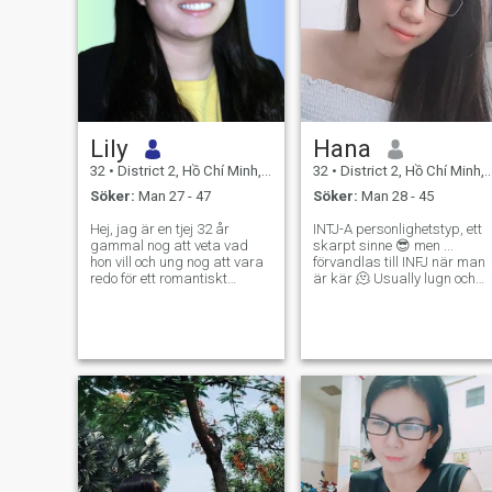
Lily
Hana
32
•
District 2, Hồ Chí Minh, Vietnam
32
•
District 2, Hồ Chí Minh, Vietnam
Söker:
Man 27 - 47
Söker:
Man 28 - 45
Hej, jag är en tjej 32 år
INTJ-A personlighetstyp, ett
gammal nog att veta vad
skarpt sinne 😎 men ...
hon vill och ung nog att vara
förvandlas till INFJ när man
redo för ett romantiskt
är kär 🫠 Usually lugn och
förhållande. Både som en tjej
kall men du är tillräckligt fin,
som älskar traditionella
jag kan vara som en vulkan,
värderingar, som gillar ett
värm upp dig och ge dig
varmt kök och familjens
goda vibrationer 😜 Crazy
måltider, och som en modern
om att göra det omöjliga
självständig person med ett
möjligt 🤓galen om att
jobb och en egen världsbild.
förändra världen 😅 livet är
så meningslöst om du
arbetar bara för pengar
Kärlekfilosofi, psykologi och
frågor om själen, badminton
och shopping 🤪 så antingen