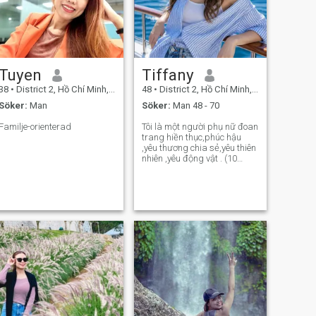
Tuyen
Tiffany
38
•
District 2, Hồ Chí Minh, Vietnam
48
•
District 2, Hồ Chí Minh, Vietnam
Söker:
Man
Söker:
Man 48 - 70
Familje-orienterad
Tôi là một người phụ nữ đoan
trang hiền thục,phúc hậu
,yêu thương chia sẻ,yêu thiên
nhiên ,yêu động vật . (10
phân vẹn 10) . Chung thủy
.Yêu thích thể thao ,bơi ,yoga
,nhảy khiêu vũ ,xe đạp ,đi bộ
đường dài ,thích du lịch
,thích nấu ăn.