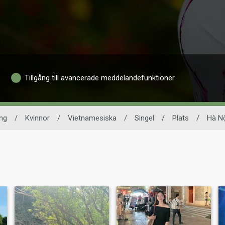
Tillgång till avancerade meddelandefunktioner
ing
/
Kvinnor
/
Vietnamesiska
/
Singel
/
Plats
/
Hà N