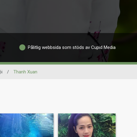
Pålitlig webbsida som stöds av Cupid Media
ội
/
Thanh Xuan