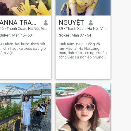
ANNA TRANG
NGUYỆT
46
•
Thanh Xuan, Hà Nội, Vietnam
39
•
Thanh Xuan, Hà Nội, Vietnam
Söker:
Man 45 - 60
Söker:
Man 37 - 54
ui nhộn. hài hước. thích hát
Sinh năm 1986 - Sống và
thích nhạc . xã tress sau giờ
làm việc tại Hà Nội Lãng
làm việc
mạn, tình cảm, con người của
công việc sự nghiệp nhưng
không quên trách nhiệm của
người phụ nữ gia đình, thích
sự bình yên, hiểu biết sâu
sắc về những trải nghiệm
cuộc đời