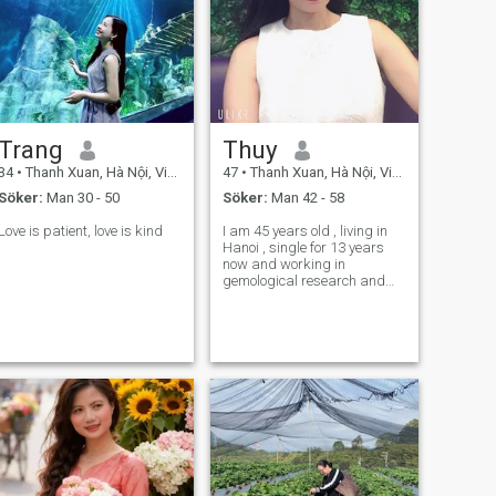
Trang
Thuy
34
•
Thanh Xuan, Hà Nội, Vietnam
47
•
Thanh Xuan, Hà Nội, Vietnam
Söker:
Man 30 - 50
Söker:
Man 42 - 58
Love is patient, love is kind
I am 45 years old , living in
Hanoi , single for 13 years
now and working in
gemological research and
appraisal in the provinces ,
sincere , gentle and loyal .​​​​​​​​​