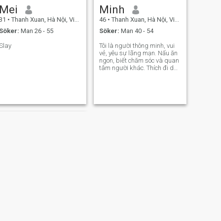
Mei
Minh
31
•
Thanh Xuan, Hà Nội, Vietnam
46
•
Thanh Xuan, Hà Nội, Vietnam
Söker:
Man 26 - 55
Söker:
Man 40 - 54
Slay
Tôi là người thông minh, vui
vẻ, yêu sự lãng mạn. Nấu ăn
ngon, biết chăm sóc và quan
tâm người khác. Thích đi du
lịch, yêu thiên nhiên và thích
làm vườn.
NÄSTA
Huong