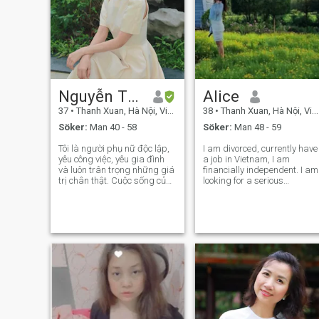
Nguyễn Thị Khánh Linh
Alice
37
•
Thanh Xuan, Hà Nội, Vietnam
38
•
Thanh Xuan, Hà Nội, Vietnam
Söker:
Man 40 - 58
Söker:
Man 48 - 59
Tôi là người phụ nữ độc lập,
I am divorced, currently have
yêu công việc, yêu gia đình
a job in Vietnam, I am
và luôn trân trọng những giá
financially independent. I am
trị chân thật. Cuộc sống của
looking for a serious
tôi xoay quanh công việc, con
friendship, possibly leading
cái và những mục tiêu dài
to marriege.I have no need fo
hạn. Tôi thích thể thao, du
financial investment or
lịch, đọc sách và phát triển
superficial acquaintance.
bản thân. Trong tình c
Please read my profile
carefully be