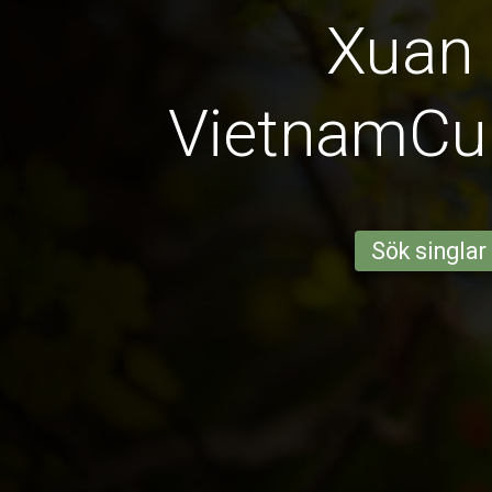
Xuan
VietnamCu
Sök singlar