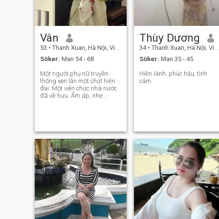
Vân
Thùy Dương
53
•
Thanh Xuan, Hà Nội, Vietnam
34
•
Thanh Xuan, Hà Nội, Vietnam
Söker:
Man 54 - 68
Söker:
Man 35 - 45
Một người phụ nữ truyền
Hiền lành, phúc hậu, tình
thống xen lẫn một chút hiện
cảm.
đại. Một viên chức nhà nước
đã về hưu. Ấm áp, nhẹ
nhàng, đơn giản, hài hước,
lãng mạn và yêu thương.
Thích ở bên người mình yêu
và yêu cuộc sống gia đình.
Đề cao giá trị đạo đức và
lòng chung thuỷ T