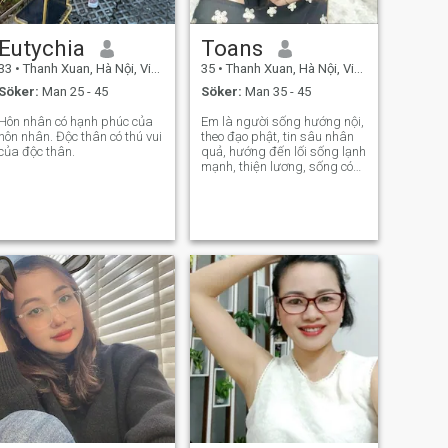
Eutychia
Toans
33
•
Thanh Xuan, Hà Nội, Vietnam
35
•
Thanh Xuan, Hà Nội, Vietnam
Söker:
Man 25 - 45
Söker:
Man 35 - 45
Hôn nhân có hạnh phúc của
Em là người sống hướng nội,
hôn nhân. Độc thân có thú vui
theo đạo phật, tin sâu nhân
của độc thân.
quả, hướng đến lối sống lạnh
mạnh, thiện lương, sống có
ích, tạo giá trị cho xã hội.