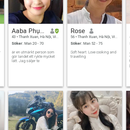
Aaba Phục Sinh
Rose
43
•
Thanh Xuan, Hà Nội, Vietnam
56
•
Thanh Xuan, Hà Nội, Vietnam
Söker:
Man 20 - 70
Söker:
Man 52 - 75
y
är en utmärkt person som
Soft heart. Love cooking and
gör landet ett rykte mycket
travelling
lätt. Jag säljer te