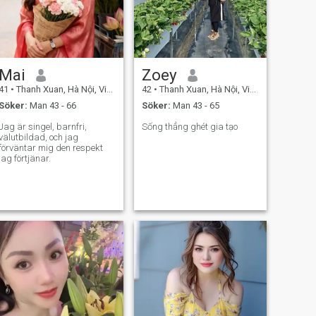
Mai
Zoey
41
•
Thanh Xuan, Hà Nội, Vietnam
42
•
Thanh Xuan, Hà Nội, Vietnam
Söker:
Man 43 - 66
Söker:
Man 43 - 65
Jag är singel, barnfri,
Sống thẳng ghét gia tạo
välutbildad, och jag
förväntar mig den respekt
jag förtjänar.