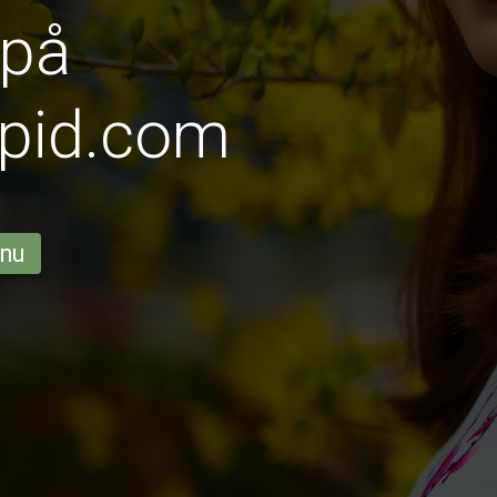
 på
pid.com
 nu