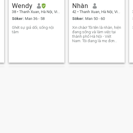
Wendy
Nhàn
38
•
Thanh Xuan, Hà Nội, Vietnam
42
•
Thanh Xuan, Hà Nội, Vietnam
Söker:
Man 36 - 58
Söker:
Man 50 - 60
Ghét sự giả dối, sống nội
Xin chào! Tôi tên là nhàn, hiện
tâm
đang sống và làm việc tại
thành phố Hà Nội - Việt
Nam. Tôi đang là mẹ đơn
thân, tôi là người phụ nữ rất
bình thường, sống chân
thành và có một trái tim yêu
thương.
Kelly
Hương Ly