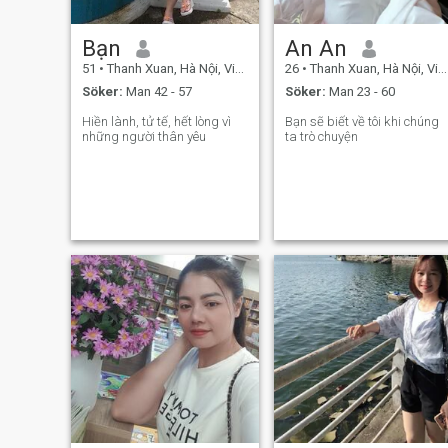
Bạn
An An
51
•
Thanh Xuan, Hà Nội, Vietnam
26
•
Thanh Xuan, Hà Nội, Vietnam
Söker:
Man 42 - 57
Söker:
Man 23 - 60
Hiền lành, tử tế, hết lòng vì
Bạn sẽ biết về tôi khi chúng
những người thân yêu
ta trò chuyện