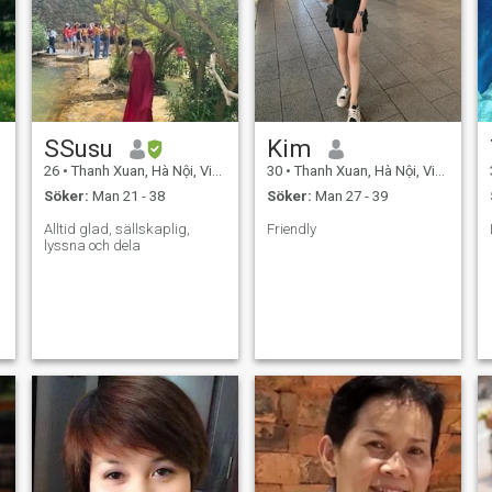
SSusu
Kim
26
•
Thanh Xuan, Hà Nội, Vietnam
30
•
Thanh Xuan, Hà Nội, Vietnam
Söker:
Man 21 - 38
Söker:
Man 27 - 39
Alltid glad, sällskaplig,
Friendly
lyssna och dela
r