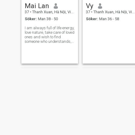
Mai Lan
Vy
37
•
Thanh Xuan, Hà Nội, Vietnam
37
•
Thanh Xuan, Hà Nội, Vietnam
Söker:
Man 38 - 50
Söker:
Man 36 - 58
I am always full of life energy,
love nature, take care of loved
ones and wish to find
someone who understands,
shares and accompanies me
in life.
Thanh phương
Thương