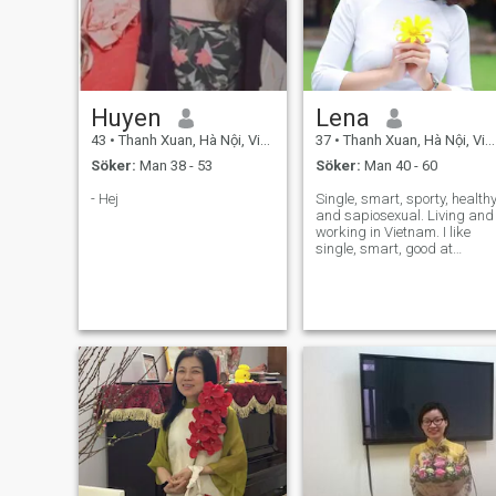
Huyen
Lena
43
•
Thanh Xuan, Hà Nội, Vietnam
37
•
Thanh Xuan, Hà Nội, Vietnam
Söker:
Man 38 - 53
Söker:
Man 40 - 60
- Hej
Single, smart, sporty, health
and sapiosexual. Living and
working in Vietnam. I like
single, smart, good at
cooking, warm gentlemen.
Looking for deep, soul-
connecting conversations to
develope a long term
relationship based on
mutual respect - a m