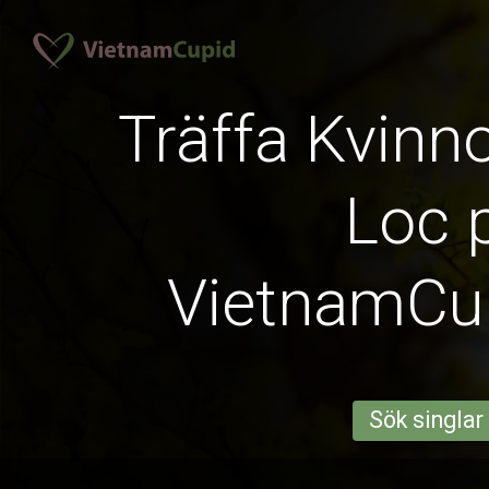
Träffa Kvinno
Loc 
VietnamCu
Sök singlar