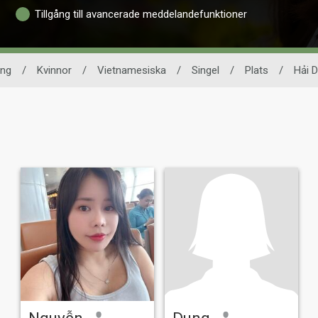
Tillgång till avancerade meddelandefunktioner
ing
/
Kvinnor
/
Vietnamesiska
/
Singel
/
Plats
/
Hải 
Nguyễn
Dung