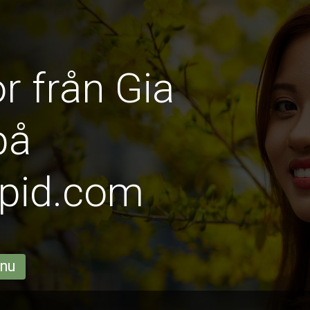
r från Gia
på
pid.com
 nu