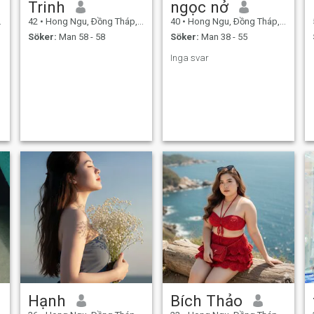
Trinh
ngọc nở
42
•
Hong Ngu, Ðồng Tháp, Vietnam
40
•
Hong Ngu, Ðồng Tháp, Vietnam
Söker:
Man 58 - 58
Söker:
Man 38 - 55
Inga svar
Hạnh
Bích Thảo