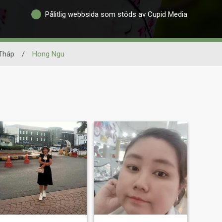
Pålitlig webbsida som stöds av Cupid Media
Tháp
/
Hong Ngu