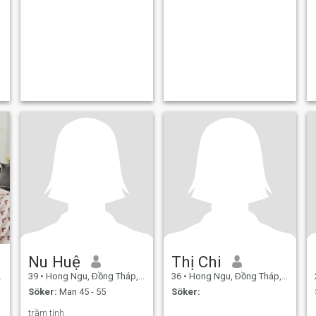
Nu Huệ
Thị Chi
39
•
Hong Ngu, Ðồng Tháp, Vietnam
36
•
Hong Ngu, Ðồng Tháp, Vietnam
Söker:
Man 45 - 55
Söker:
trầm tính