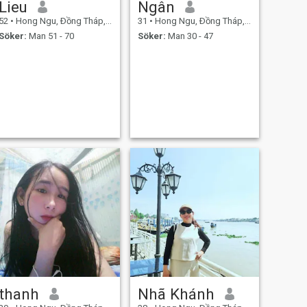
Lieu
Ngân
52
•
Hong Ngu, Ðồng Tháp, Vietnam
31
•
Hong Ngu, Ðồng Tháp, Vietnam
Söker:
Man 51 - 70
Söker:
Man 30 - 47
thanh
Nhã Khánh