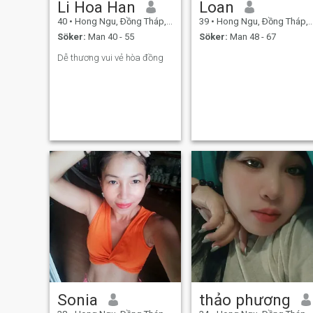
Li Hoa Han
Loan
40
•
Hong Ngu, Ðồng Tháp, Vietnam
39
•
Hong Ngu, Ðồng Tháp, Vietnam
Söker:
Man 40 - 55
Söker:
Man 48 - 67
Dễ thương vui vẻ hòa đồng
Sonia
thảo phương