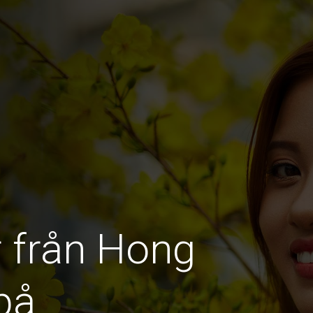
r från Hong
på