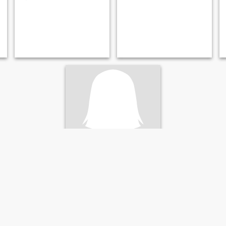
Lehoahan
41
•
Hong Ngu, Ðồng Tháp, Vietnam
Söker:
Man 40 - 63