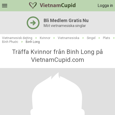
Logga in
Bli Medlem Gratis Nu
Möt vietnamesiska singlar
Vietnamesisk dejting
>
Kvinnor
>
Vietnamesiska
>
Singel
>
Plats
>
Bình Phước
>
Binh Long
Träffa Kvinnor från Binh Long på
VietnamCupid.com