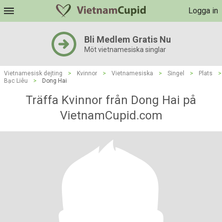
Logga in
Bli Medlem Gratis Nu
Möt vietnamesiska singlar
Vietnamesisk dejting
>
Kvinnor
>
Vietnamesiska
>
Singel
>
Plats
>
Bạc Liêu
>
Dong Hai
Träffa Kvinnor från Dong Hai på
VietnamCupid.com