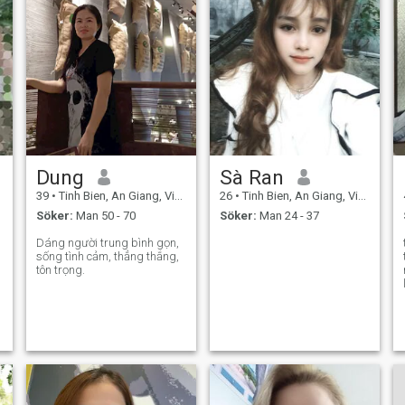
Dung
Sà Ran
39
•
Tinh Bien, An Giang, Vietnam
26
•
Tinh Bien, An Giang, Vietnam
Söker:
Man 50 - 70
Söker:
Man 24 - 37
Dáng người trung bình gọn,
sống tình cảm, thẳng thắng,
tôn trọng.