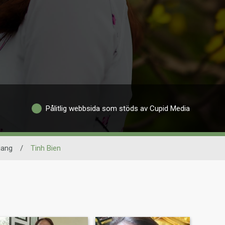
Pålitlig webbsida som stöds av Cupid Media
iang
/
Tinh Bien