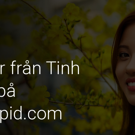
r från Tinh
på
pid.com