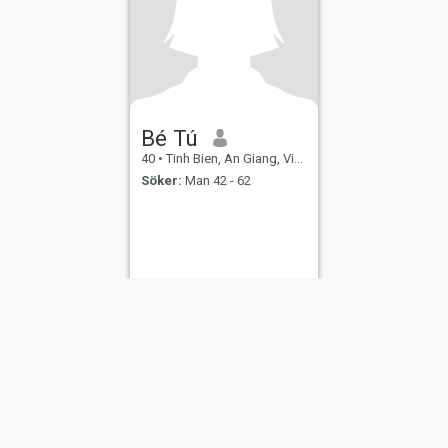
Bé Tú
40
•
Tinh Bien, An Giang, Vietnam
Söker:
Man 42 - 62
er
Användarvillkor
Återbetalningspolicy
Integritetspolicy
Cookiepolicy
Dejti