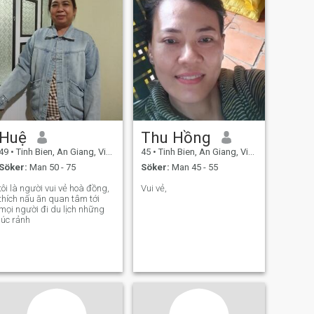
Huệ
Thu Hồng
49
•
Tinh Bien, An Giang, Vietnam
45
•
Tinh Bien, An Giang, Vietnam
Söker:
Man 50 - 75
Söker:
Man 45 - 55
tôi là người vui vẻ hoà đồng,
Vui vẻ,
thích nấu ăn quan tâm tới
mọi người đi du lịch những
lúc rảnh