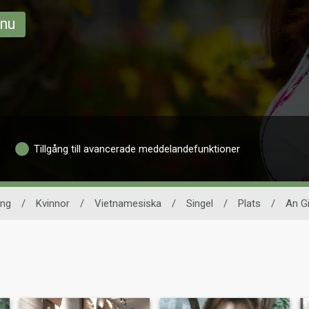
 nu
Tillgång till avancerade meddelandefunktioner
ing
/
Kvinnor
/
Vietnamesiska
/
Singel
/
Plats
/
An G