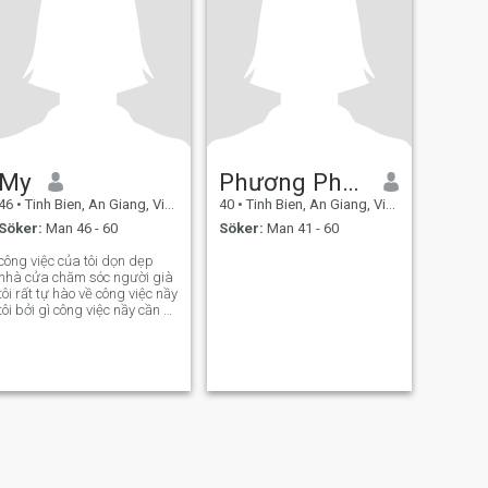
My
Phương Phương
46
•
Tinh Bien, An Giang, Vietnam
40
•
Tinh Bien, An Giang, Vietnam
Söker:
Man 46 - 60
Söker:
Man 41 - 60
công việc của tôi dọn dẹp
nhà cửa chăm sóc người già
tôi rất tự hào về công việc nầy
tôi bởi gì công việc nầy cần có
trái tim tốt mới tlàm được tôi
rất tự hào về tcông việc nầy
tôi làm tôi là phụ nữ yêu gia
đình tôi tìm người đàn ông
chung thủy và có