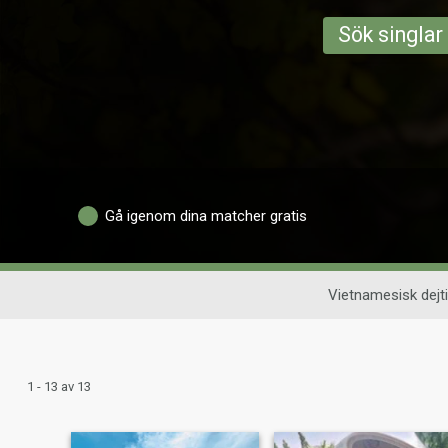
Sök singlar
Gå igenom dina matcher gratis
Vietnamesisk dejt
1 - 13 av 13