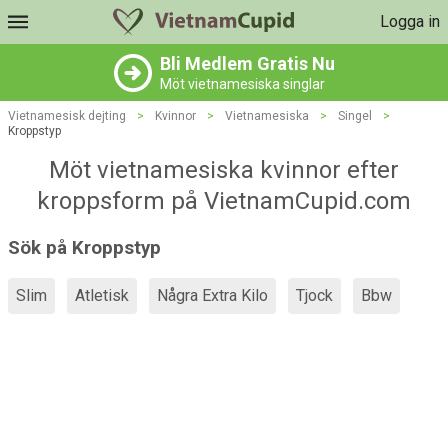
Logga in
Bli Medlem Gratis Nu
Möt vietnamesiska singlar
Vietnamesisk dejting
>
Kvinnor
>
Vietnamesiska
>
Singel
>
Kroppstyp
Möt vietnamesiska kvinnor efter
kroppsform på VietnamCupid.com
Sök på Kroppstyp
Slim
Atletisk
Några Extra Kilo
Tjock
Bbw