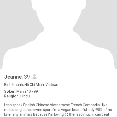
Jeanne
, 39
Binh Chanh, Hồ Chí Minh, Vietnam
Søker:
Mann 40 - 99
Religion:
Hindu
I can speak English Chinese Vietnamese French Cambodia I like
music sing dance swim sport I'm a vegan beautiful lady 🥰Chef nó
killer any animals Because I'm loving 🥰 thêm số much.i can't eat