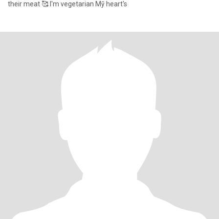
their meat 🥰 I'm vegetarian Mỹ heart's