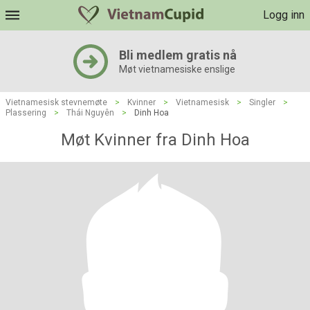
Logg inn
Bli medlem gratis nå
Møt vietnamesiske enslige
Vietnamesisk stevnemøte
>
Kvinner
>
Vietnamesisk
>
Singler
>
Plassering
>
Thái Nguyên
>
Dinh Hoa
Møt Kvinner fra Dinh Hoa