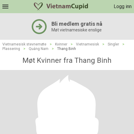
Logg inn
Bli medlem gratis nå
Møt vietnamesiske enslige
Vietnamesisk stevnemøte
>
Kvinner
>
Vietnamesisk
>
Singler
>
Plassering
>
Quảng Nam
>
Thang Binh
Møt Kvinner fra Thang Binh